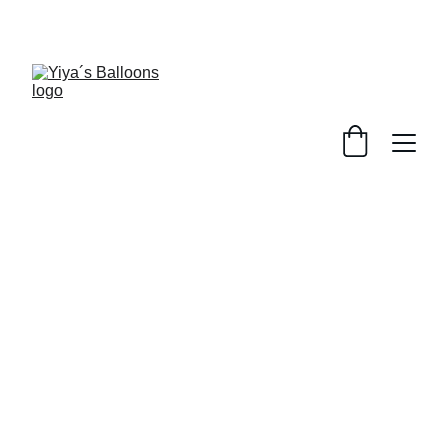
YA ABRIMOS EN YIYA´S CANDY STORE 
Yiya´s Balloons
Transformamos tus ideas en momentos 
inolvidables.