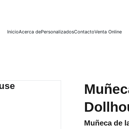
YA ABRIMOS EN YIYA´S CANDY STORE 
Inicio
Acerca de
Personalizados
Contacto
Venta Online
Muñec
Dollho
Muñeca de la