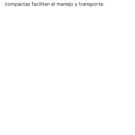
compactas facilitan el manejo y transporte.
Yiya´s Balloons
Transformamos tus ideas en momentos 
inolvidables.
CONTACTO
ventas@yiyasballoons.com